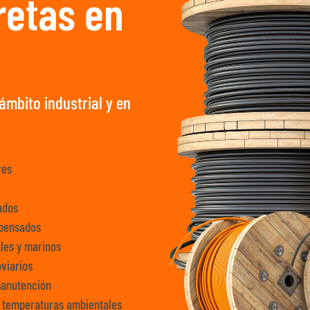
retas en
ámbito industrial y en
res
X
ados
pensados
les y marinos
oviarios
manutención
 temperaturas ambientales