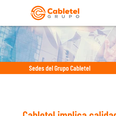
Sedes del Grupo Cabletel
Cabletel implica calida